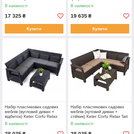
В наявності
В наявності
17 325
19 635
₴
₴
Купити
Купити
Набір пластикових садових
Набір пластикових садових
меблів (вугловий диван +
меблів (кутовий диван +
відбиток) Keter Corfu Relax
стійкик) Keter Corfu Relax Set
Set графіт
Коричневий
В наявності
В наявності
28 035
28 035
₴
₴