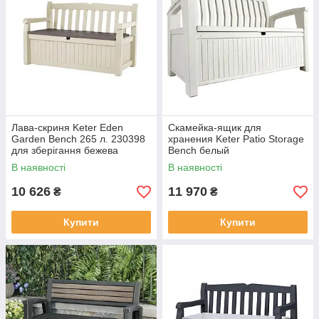
Лава-скриня Keter Eden
Скамейка-ящик для
Garden Bench 265 л. 230398
хранения Keter Patio Storage
для зберігання бежева
Bench белый
(183978)
В наявності
В наявності
10 626
11 970
₴
₴
Купити
Купити