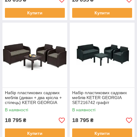
Купити
Купити
Набір пластикових садових
Набір пластикових садових
меблів (диван + два крісла +
меблів KETER GEORGIA
стілець) KETER GEORGIA
SET216742 графіт
SET 216741 коричневий
В наявності
В наявності
18 795
18 795
₴
₴
Купити
Купити