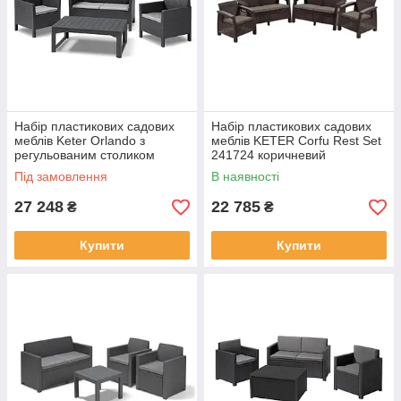
Набір пластикових садових
Набір пластикових садових
меблів Keter Orlando з
меблів KETER Corfu Rest Set
регульованим столиком
241724 коричневий
232295 графіт
Під замовлення
В наявності
27 248
22 785
₴
₴
Купити
Купити