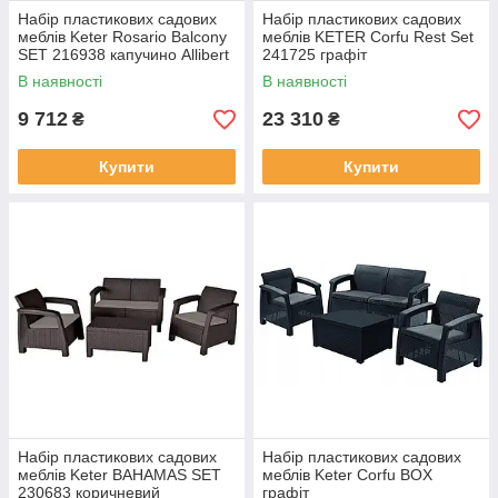
Набір пластикових садових
Набір пластикових садових
меблів Keter Rosario Balcony
меблів KETER Corfu Rest Set
SET 216938 капучино Allibert
241725 графіт
В наявності
В наявності
9 712
23 310
₴
₴
Купити
Купити
Набір пластикових садових
Набір пластикових садових
меблів Keter BAHAMAS SET
меблів Keter Corfu BOX
230683 коричневий
графіт