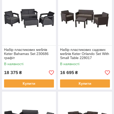
Набір пластикових меблів
Набір пластикових садових
Keter Bahamas Set 230686
меблів Keter Orlando Set With
графіт
Small Table 228017
В наявності
В наявності
18 375
16 695
₴
₴
Купити
Купити