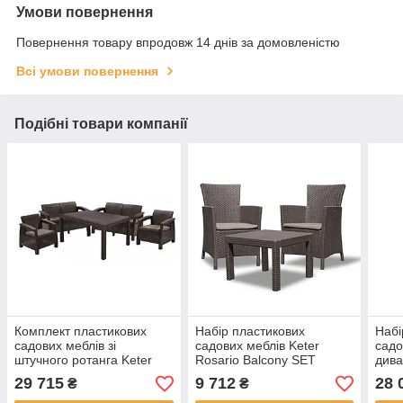
Умови повернення
Повернення товару впродовж 14 днів за домовленістю
Всі умови повернення
Подібні товари компанії
Комплект пластикових
Набір пластикових
Набі
садових меблів зі
садових меблів Keter
садо
штучного ротанга Keter
Rosario Balcony SET
дива
Corfu Fiesta Set 223230
216939 коричневий Allibert
Corf
29 715
9 712
28 
₴
₴
коричневий
Кор