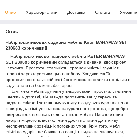
Опис
Характеристики
Доставка
Оплата
Умови п
Опис
Набір пластикових садових меблів Keter BAHAMAS SET
230683 коричневий
Набір пластикової садових меблів KETER BAHAMAS
SET 230683 коричневий
складається з дивана, двох крісел
і столика. Простота, стильність, ергономічність і зручність —
головні характеристики цього набору. Завдяки своїй
ергономічності та легкій вазі його можна поставити не тільки в
саду, але й на балконі або терасі.
Комплект меблів зручний у використанні, простий, стильний
і легкий у догляді, він завжди доповнить вашу терасу та
надасть свіжості затишному куточку в саду. Фактура плетеної
косиці вдало імітує волокна натурального ротанга, що добре
підкреслює стильність і елегантність меблів. Виготовлений
набір із міцного пластику, який досить стійкий до впливу
несприятливих зовнішніх погодних умов. Крім того, меблі
стійкі до ударів, не блякне на сонці, швидко не зношується,