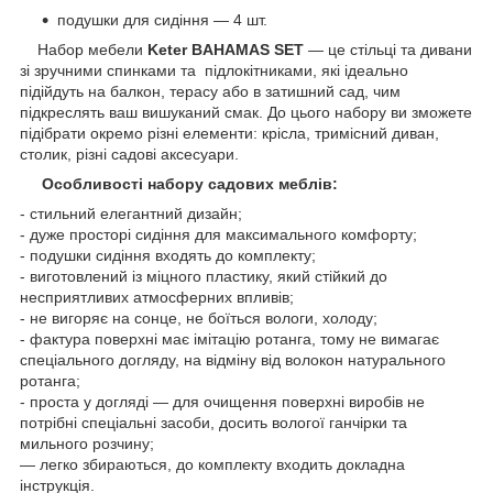
подушки для сидіння — 4 шт.
Набор мебели
Keter BAHAMAS SET
— це стільці та дивани
зі зручними спинками та підлокітниками, які ідеально
підійдуть на балкон, терасу або в затишний сад, чим
підкреслять ваш вишуканий смак. До цього набору ви зможете
підібрати окремо різні елементи: крісла, тримісний диван,
столик, різні садові аксесуари.
Особливості набору садових меблів:
- стильний елегантний дизайн;
- дуже просторі сидіння для максимального комфорту;
- подушки сидіння входять до комплекту;
- виготовлений із міцного пластику, який стійкий до
несприятливих атмосферних впливів;
- не вигоряє на сонце, не боїться вологи, холоду;
- фактура поверхні має імітацію ротанга, тому не вимагає
спеціального догляду, на відміну від волокон натурального
ротанга;
- проста у догляді — для очищення поверхні виробів не
потрібні спеціальні засоби, досить вологої ганчірки та
мильного розчину;
— легко збираються, до комплекту входить докладна
інструкція.