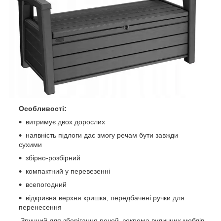
Особливості:
витримує двох дорослих
наявність підлоги дає змогу речам бути завжди
сухими
збірно-розбірний
компактний у перевезенні
всепогодний
відкривна верхня кришка, передбачені ручки для
перенесення
Зручний для зберігання речей, зокрема вуличних меблів