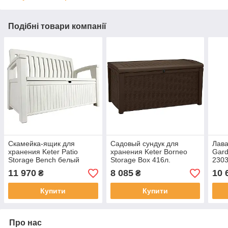
Подібні товари компанії
Скамейка-ящик для
Садовый сундук для
Лава
хранения Keter Patio
хранения Keter Borneo
Gard
Storage Bench белый
Storage Box 416л.
2303
коричневый
беже
11 970
8 085
10 
₴
₴
Купити
Купити
Про нас