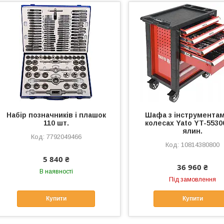
Набір позначників і плашок
Шафа з інструментам
110 шт.
колесах Yato YT-5530
ялин.
7792049466
10814380800
5 840 ₴
36 960 ₴
В наявності
Під замовлення
Купити
Купити