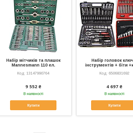
Набір мітчиків та плашок
Набір головок ключ
Mannesmann 110 ел.
інструментів + біти +
13147990764
6506831692
9 552 ₴
4 697 ₴
В наявності
В наявності
Купити
Купити