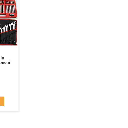
ів
ключі