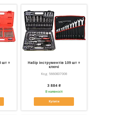
8 шт +
Набір інструментів 109 шт +
ключі
5660837008
3 884 ₴
В наявності
Купити