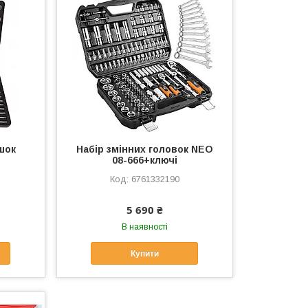
ашок
Набір змінних головок NEO
.
08-666+ключі
6761332190
5 690 ₴
В наявності
Купити