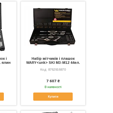
ок і
Набір мітчиків і плашок
1 ялин
WARY<unk> SKI M3-M12 44ел.
8762916870
7 607 ₴
В наявності
Купити