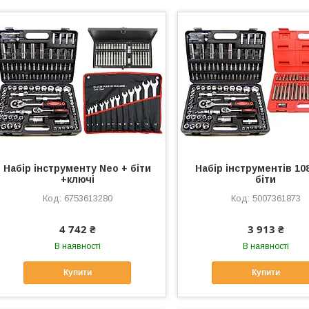
Набір інструменту Neo + біти
Набір інструментів 10
+ключі
біти
6753613280
5007361873
4 742 ₴
3 913 ₴
В наявності
В наявності
Купити
Купити