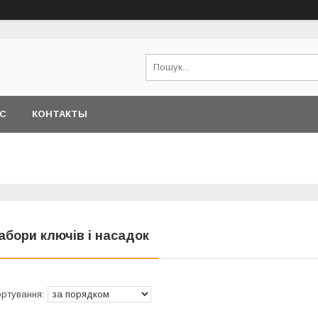
АС
КОНТАКТЫ
абори ключів і насадок