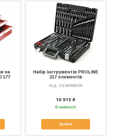
и на
Набір інструментів PROLINE
0 177
217 елементів
11196088208
10 915 ₴
В наявності
Купити