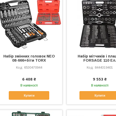
Набір змінних головок NEO
Набір мітчиків і пл
08-666+біти TORX
FORSAGE 110 Ел
6530470944
8444319401
6 408 ₴
9 553 ₴
В наявності
В наявності
Купити
Купити