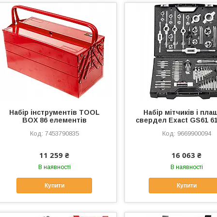
Набір інструментів TOOL
Набір мітчиків і плаш
BOX 86 елементів
свердел Exact GS61 6
7453790835
9669900094
11 259 ₴
16 063 ₴
В наявності
В наявності
Купити
Купити