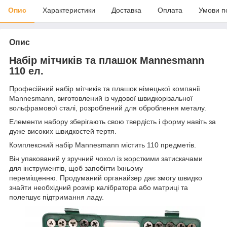
Опис
Характеристики
Доставка
Оплата
Умови п
Опис
Набір мітчиків та плашок Mannesmann
110 ел.
Професійний набір мітчиків та плашок німецької компанії
Mannesmann, виготовлений із чудової швидкорізальної
вольфрамової сталі, розроблений для оброблення металу.
Елементи набору зберігають свою твердість і форму навіть за
дуже високих швидкостей тертя.
Комплексний набір Mannesmann містить 110 предметів.
Він упакований у зручний чохол із жорсткими затискачами
для інструментів, щоб запобігти їхньому
переміщенню. Продуманий органайзер дає змогу швидко
знайти необхідний розмір калібратора або матриці та
полегшує підтримання ладу.