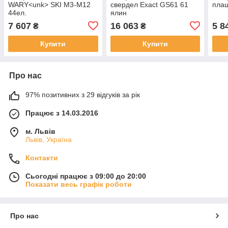
WARY<unk> SKI M3-M12
свердел Exact GS61 61
плаш
44ел.
ялин
7 607
16 063
5 8
₴
₴
Купити
Купити
Про нас
97% позитивних з 29 відгуків за рік
Працює з 14.03.2016
м. Львів
Львів, Україна
Контакти
Сьогодні працює з 09:00 до 20:00
Показати весь графік роботи
Про нас