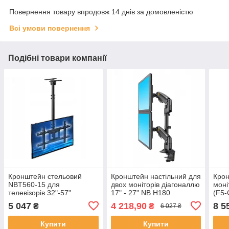
Повернення товару впродовж 14 днів за домовленістю
Всі умови повернення
Подібні товари компанії
Кронштейн стельовий
Кронштейн настільний для
Крон
NBT560-15 для
двох моніторів діагоналлю
моні
телевізорів 32"-57"
17" - 27" NB H180
(F5-
RGB
5 047
4 218,90
8 5
₴
₴
6 027 ₴
Купити
Купити