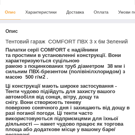
Опис
Характеристики
Доставка
Оплата
Умови п
Опис
Тентовий гараж COMFORT ПВХ 3 x 6м Зелений
Палатки серії COMFORT є надійними
та простими в установленні конструкції. Вони
характеризуються суцільною
рамою з поцинкованих труб діаметром 38 мм і
сильним ПВХ-брезентом (полівінілхлоридом) з
масою 500 г/м2 .
Ці конструкції мають широке застосування -
Тенти чудово підійдуть для захисту вашого
автомобіля від сонця, вітру, дощу та
снігу. Вони створюють теневу
поверхню сонячного дня і захищають від дощу в
разі поганої погоди. Ці тенти часто
використовуються підприємцями для їхньої
діяльності — намет чудово працює як торгова
площа або додаткове місце у вашому баре/
ресторані.