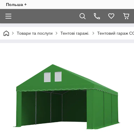
Польша +
Товари та послуги
Тентові гаражі.
Тентовий гараж C