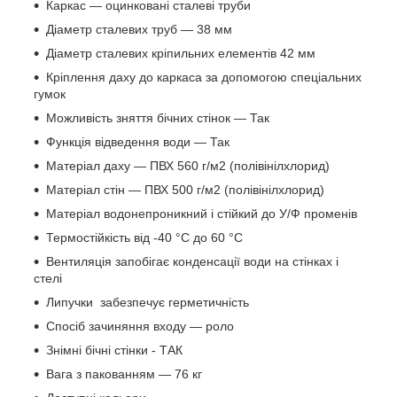
Каркас — оцинковані сталеві труби
Діаметр сталевих труб — 38 мм
Діаметр сталевих кріпильних елементів 42 мм
Кріплення даху до каркаса за допомогою спеціальних
гумок
Можливість зняття бічних стінок — Так
Функція відведення води — Так
Матеріал даху — ПВХ 560 г/м2
(полівінілхлорид)
Матеріал стін — ПВХ 500 г/м2 (полівінілхлорид)
Матеріал водонепроникний і стійкий до У/Ф променів
Термостійкість від -40 °C до 60 °C
Вентиляція запобігає конденсації води на стінках і
стелі
Липучки забезпечує герметичність
Спосіб зачиняння входу — роло
Знімні бічні стінки - ТАК
Вага з пакованням — 76 кг