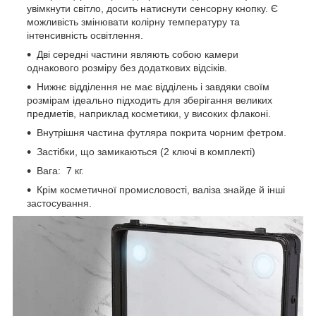
увімкнути світло, досить натиснути сенсорну кнопку. Є
можливість змінювати колірну температуру та
інтенсивність освітлення.
Дві середні частини являють собою камери
однакового розміру без додаткових відсіків.
Нижнє відділення не має відділень і завдяки своїм
розмірам ідеально підходить для зберігання великих
предметів, наприклад косметики, у високих флаконі.
Внутрішня частина футляра покрита чорним фетром.
Застібки, що замикаються (2 ключі в комплекті)
Вага: 7 кг.
Крім косметичної промисловості, валіза знайде й інші
застосування.