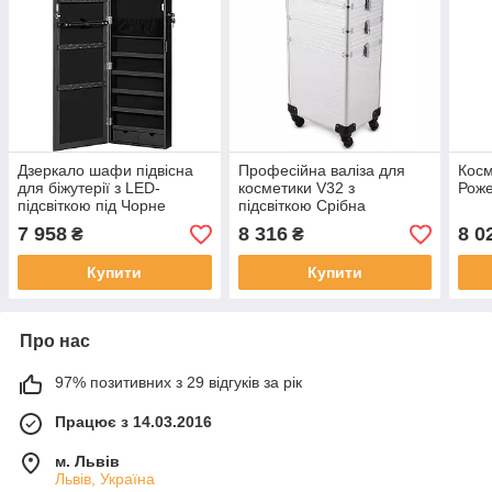
Дзеркало шафи підвісна
Професійна валіза для
Косм
для біжутерії з LED-
косметики V32 з
Рож
підсвіткою під Чорне
підсвіткою Срібна
дерево
7 958
8 316
8 0
₴
₴
Купити
Купити
Про нас
97% позитивних з 29 відгуків за рік
Працює з 14.03.2016
м. Львів
Львів, Україна