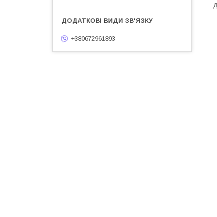
д
+380672961893