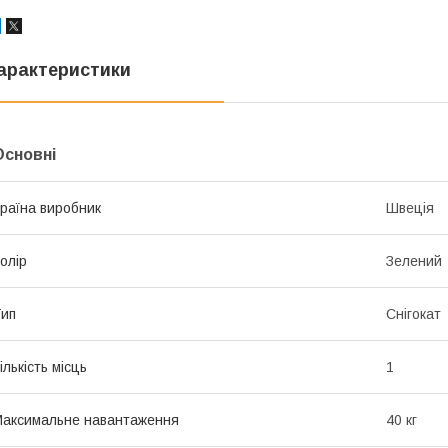
арактеристики
Основні
раїна виробник
Швеція
олір
Зелений
ип
Снігокат
ількість місць
1
аксимальне навантаження
40 кг