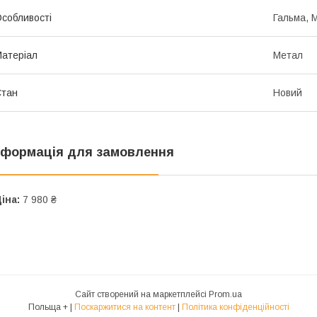
собливості
Гальма, 
атеріал
Метал
Стан
Новий
нформація для замовлення
іна:
7 980 ₴
Сайт створений на маркетплейсі
Prom.ua
Польща + |
Поскаржитися на контент
|
Політика конфіденційності