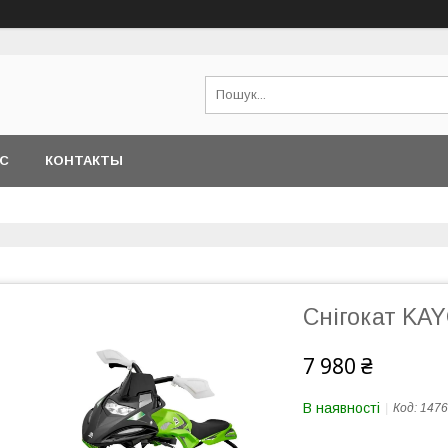
АС
КОНТАКТЫ
Снігокат KA
7 980 ₴
В наявності
Код:
1476