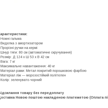
Характеристики:
 Ножні гальма
 Виделка з амортизатором
 Прорізні ручки на кермі
 Шнур тяги: 80 см (автоматичне скручування)
 Розмір: Д 124 х Ш 53 х В 42 см
 Вага: 7 кг
 Максимальне навантаження: 40 кг
 Матеріал рами: Метал покритий порошковою фарбою
 Матеріал ліж — морозостійкий політелен
 Колір: зеленувато-чорний
Відсилання товару без передоплату
Доставка Новою поштою накладеною платежетою (Оплата під