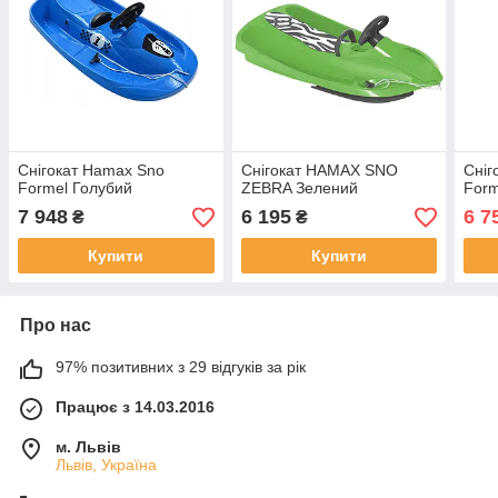
Снігокат Hamax Sno
Снігокат HAMAX SNO
Сніг
Formel Голубий
ZEBRA Зелений
Form
7 948
6 195
6 7
₴
₴
Купити
Купити
Про нас
97% позитивних з 29 відгуків за рік
Працює з 14.03.2016
м. Львів
Львів, Україна