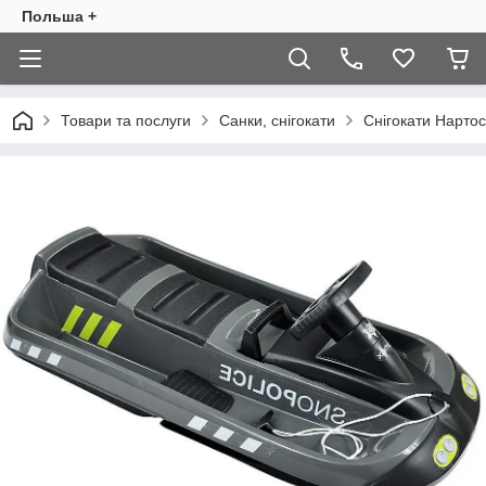
Польша +
Товари та послуги
Санки, снігокати
Снігокати Нарто