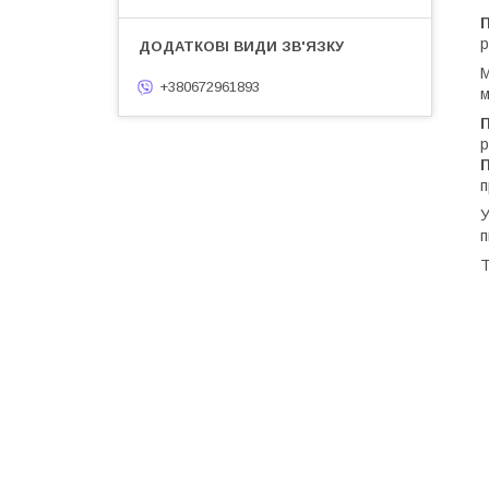
П
р
М
+380672961893
м
р
п
У
п
Т