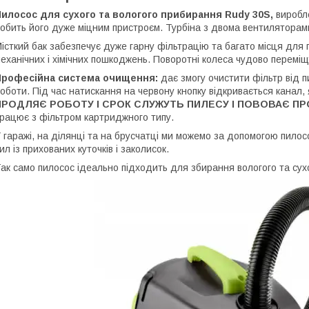
илосос для сухого та вологого прибирання Rudy 30S,
виробле
обить його дуже міцним пристроєм. Турбіна з двома вентилятора
істкий бак забезпечує дуже гарну фільтрацію та багато місця для п
еханічних і хімічних пошкоджень. Поворотні колеса чудово переміщ
Професійна система очищення:
дає змогу очистити фільтр від пи
оботи. Під час натискання на червону кнопку відкривається канал,
ПРОДЛЯЄ РОБОТУ І СРОК СЛУЖУТЬ ПИЛЕСУ І ПОВОВАЄ П
рацює з фільтром картриджного типу.
 гаражі, на ділянці та на брусчатці ми можемо за допомогою пило
ил із прихованих куточків і заколисок.
ак само пилосос ідеально підходить для збирання вологого та сух