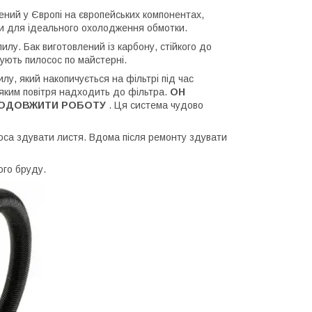
ний у Європі на європейських компонентах,
ми для ідеального охолодження обмотки.
илу. Бак виготовлений із карбону, стійкого до
ують пилосос по майстерні.
лу, який накопичується на фільтрі під час
 яким повітря надходить до фільтра.
ОН
РОДОВЖИТИ РОБОТУ
. Ця система чудово
соса здувати листя. Вдома після ремонту здувати
ого бруду.