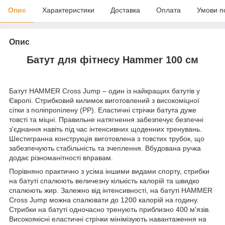
Опис
Характеристики
Доставка
Оплата
Умови п
Опис
Батут для фітнесу Hammer 100 см
Батут HAMMER Cross Jump – один із найкращих батутів у
Європі. Стрибковий килимок виготовлений з високоміцної
сітки з поліпропілену (PP). Еластичні стрічки батута дуже
товсті та міцні. Правильне натягнення забезпечує безпечні
з'єднання навіть під час інтенсивних щоденних тренувань.
Шестигранна конструкція виготовлена ​​з товстих трубок, що
забезпечують стабільність та зчеплення. Вбудована ручка
додає різноманітності вправам.
Порівняно практично з усіма іншими видами спорту, стрибки
на батуті спалюють величезну кількість калорій та швидко
спалюють жир. Залежно від інтенсивності, на батуті HAMMER
Cross Jump можна спалювати до 1200 калорій на годину.
Стрибки на батуті одночасно тренують приблизно 400 м'язів.
Високоякісні еластичні стрічки мінімізують навантаження на