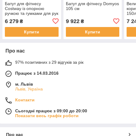
Батут для фітнесу
Батут для фітнесу Domyos
Вели
Costway із опорною
105 см
кори
ручкою та гумками для рук
150
6 279
9 922
7 2
₴
₴
Купити
Купити
Про нас
97% позитивних з 29 відгуків за рік
Працює з 14.03.2016
м. Львів
Львів, Україна
Контакти
Сьогодні працює з 09:00 до 20:00
Показати весь графік роботи
Про нас