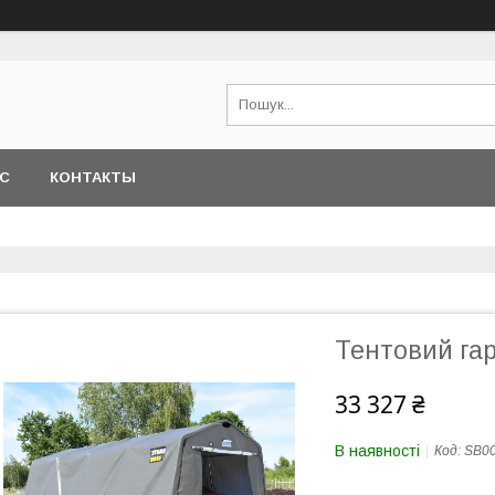
АС
КОНТАКТЫ
Тентовий га
33 327 ₴
В наявності
Код:
SB0