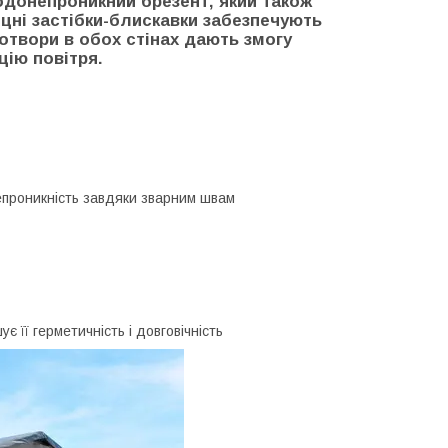
одонепроникний брезент, який також
цні застібки-блискавки забезпечують
 отвори в обох стінах дають змогу
цію повітря.
епроникність завдяки зварним швам
 її герметичність і довговічність