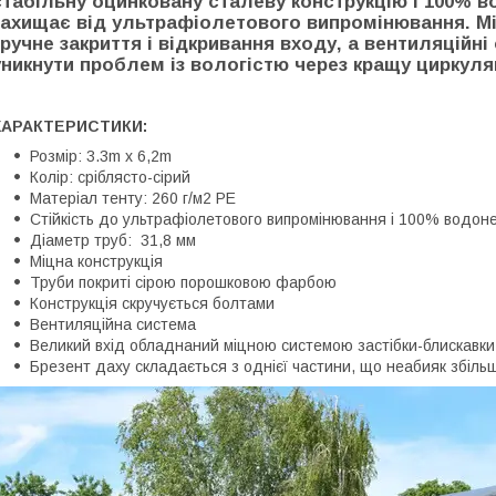
стабільну оцинковану сталеву конструкцію і 100% в
захищає від ультрафіолетового випромінювання. Мі
зручне закриття і відкривання входу, а вентиляційні
уникнути проблем із вологістю через кращу циркуля
ХАРАКТЕРИСТИКИ:
Розмір: 3.3m x 6,2m
Колір: сріблясто-сірий
Матеріал тенту: 260 г/м2 PE
Стійкість до ультрафіолетового випромінювання і 100% водон
Діаметр труб: 31,8 мм
Міцна конструкція
Труби покриті сірою порошковою фарбою
Конструкція скручується болтами
Вентиляційна система
Великий вхід обладнаний міцною системою застібки-блискавки
Брезент даху складається з однієї частини, що неабияк збільшує