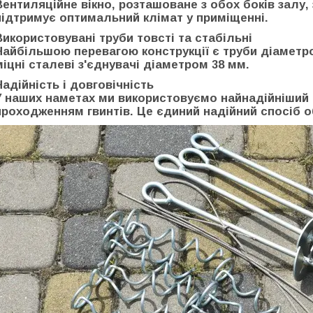
Вентиляційне вікно, розташоване з обох боків залу,
підтримує оптимальний клімат у приміщенні.
Використовувані труби товсті та стабільні
Найбільшою перевагою конструкції є труби діаметр
міцні сталеві з'єднувачі діаметром 38 мм.
Надійність і довговічність
У наших наметах ми використовуємо найнадійніший с
проходженням гвинтів. Це єдиний надійний спосіб о