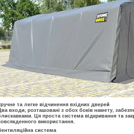
Зручне та легке відчинення вхідних дверей
Два входи, розташовані з обох боків намету, забезп
блискавками. Ця проста система відкривання та за
повсякденного використання.
Вентиляційна система