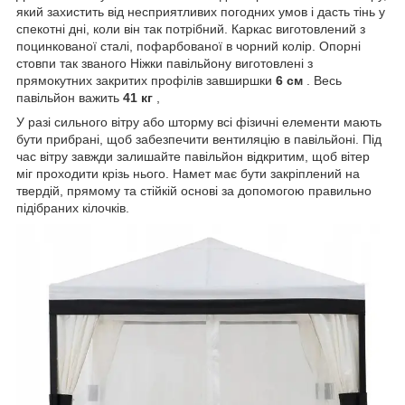
який захистить від несприятливих погодних умов і дасть тінь у
спекотні дні, коли він так потрібний. Каркас виготовлений з
поцинкованої сталі, пофарбованої в чорний колір. Опорні
стовпи так званого Ніжки павільйону виготовлені з
прямокутних закритих профілів завширшки
6 см
. Весь
павільйон важить
41 кг
,
У разі сильного вітру або шторму всі фізичні елементи мають
бути прибрані, щоб забезпечити вентиляцію в павільйоні. Під
час вітру завжди залишайте павільйон відкритим, щоб вітер
міг проходити крізь нього. Намет має бути закріплений на
твердій, прямому та стійкій основі за допомогою правильно
підібраних кілочків.