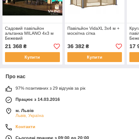
Садовий павільйон
Павільйон VidaXL 3х4 м +
Круг
альтанка MILANO 4x3 м
москітна сітка
паві
Бежевий
Беж
21 368
36 382
17 
₴
₴
Купити
Купити
Про нас
97% позитивних з 29 відгуків за рік
Працює з 14.03.2016
м. Львів
Львів, Україна
Контакти
Сьогодні працює з 09:00 до 20:00