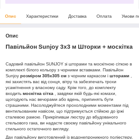
Опис
Характеристики
Доставка
Оплата
Умови п
Опис
Павільйон Sunjoy 3х3 м Шторки + москітка
Садовий павільйон SUNJOY зі шторами та москітною сіткою в
комплекті білого кольору з чорними вставками. Павільйон
Sunjoy
розміром 305x305 см
з чорним каркасом і
шторами
,
які захистять вас від сонця, вітру та забезпечать трохи
усамітнення у власному саду. Крім того, до комплекту
входить
москітна сітка
, завдяки якій будь-які комахи,
щогодують нас вечорами або вдень, припинять бути
страшними. Насолоджуйтеся прохолодними моментами під
вентильованим навісом, що підтримується стійкою до іржі
сталевою рамою. Прикріпивши люстру до вбудованого
стельового гака, ви надасте своєму павільйону унікального
стильного остаточного вигляду.
Дах павільйону виготовлений із водонепроникного поліестеру,