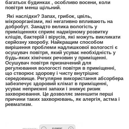
багатьох будинках , особливо восени, коли
повітря менш щільний.
Які наслідки
? Запах, грибок, цвіль,
мікроорганізми, які негативно впливають на
добробут. Занадто велика вологість у
приміщеннях сприяє надмірному розвитку
кліщів, бактерій і вірусів, які можуть викликати
серйозну хворобу. Найкращим способом
вирішення проблеми надлишкової вологості є
осушувач повітря, який усуває необхідність у
будь-яких хімічних речовин у приміщенні.
Осушувач повітря призначений для
регулювання вологості повітря в приміщенні,
що створює здорову і чисту внутрішнє
середовище. Регулярне використання абсорбера
забезпечує здоровий клімат в приміщенні,
усуває неприємні запахи і знижує ризик
захворювання. Це дозволяє зменшити перші
причини таких захворювань, як алергія, астма і
ревматизм.