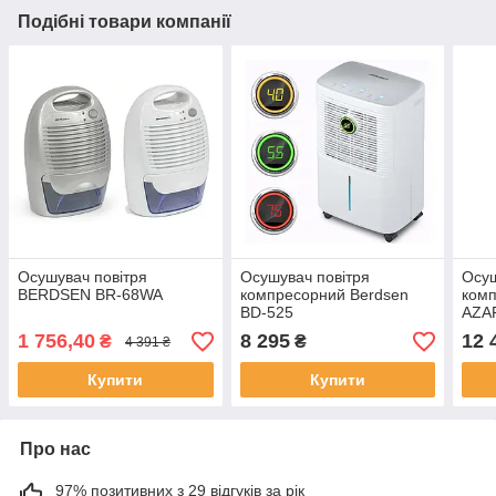
Подібні товари компанії
Осушувач повітря
Осушувач повітря
Осуш
BERDSEN BR-68WA
компресорний Berdsen
ком
BD-525
AZAR
1 756,40
8 295
12 
₴
₴
4 391 ₴
Купити
Купити
Про нас
97% позитивних з 29 відгуків за рік