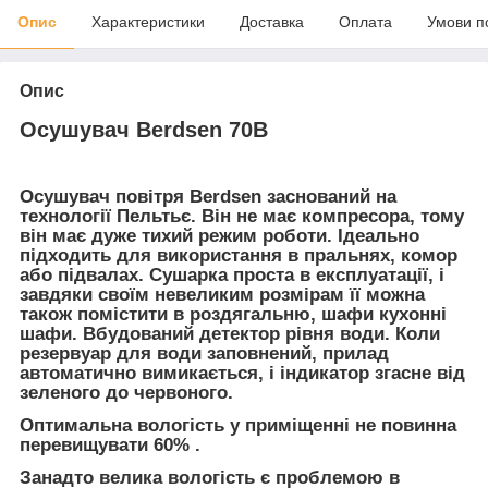
Опис
Характеристики
Доставка
Оплата
Умови п
Опис
Осушувач Berdsen 70B
Осушувач повітря Berdsen заснований на
технології Пельтьє. Він не має компресора, тому
він має дуже тихий режим роботи. Ідеально
підходить для використання в пральнях, комор
або підвалах. Сушарка проста в експлуатації, і
завдяки своїм невеликим розмірам її можна
також помістити в роздягальню, шафи кухонні
шафи. Вбудований детектор рівня води. Коли
резервуар для води заповнений, прилад
автоматично вимикається, і індикатор згасне від
зеленого до червоного.
Оптимальна вологість у приміщенні не повинна
перевищувати 60%
.
Занадто велика вологість є проблемою в