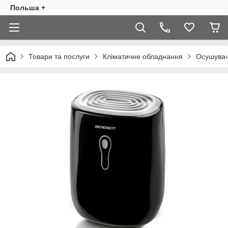
Польша +
Товари та послуги
Кліматичне обладнання
Осушувач