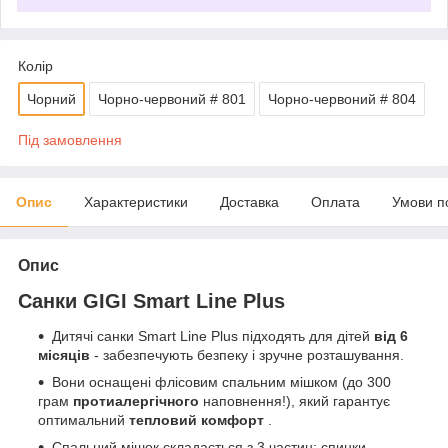
Колір
Чорний
Чорно-червоний # 801
Чорно-червоний # 804
Під замовлення
Опис
Характеристики
Доставка
Оплата
Умови п
Опис
Санки GIGI Smart Line Plus
Дитячі санки Smart Line Plus підходять для дітей
від 6
місяців
- забезпечують безпеку і зручне розташування.
Вони оснащені флісовим спальним мішком (до 300
грам
протиалергічного
наповнення!), який гарантує
оптимальний
тепловий комфорт
.
Спальний мішок складається з 3 частин: спинки,