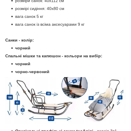
розміри санок: 40х112 см
розмірі сидіння: 40х80 см
вага санок 5 кг
вага санок із всіма аксесуарами 9 кг
Санки - колір:
чорний
Спальні мішки та капюшон - кольори на вибір:
чорний
чорно-червоний
Оригінальні профільні санки teo&gigi
- версія 3в1.