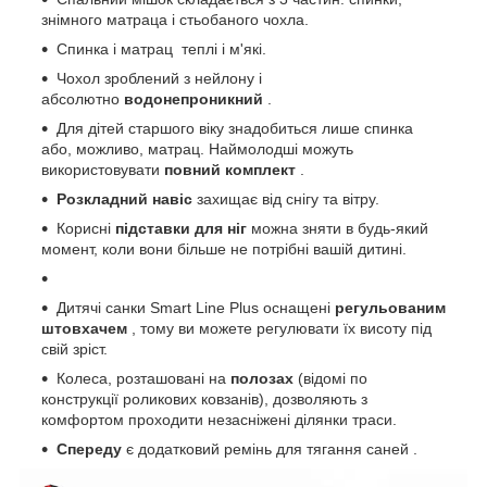
знімного матраца і стьобаного чохла.
Спинка і матрац теплі і м'які.
Чохол зроблений з нейлону і
абсолютно
водонепроникний
.
Для дітей старшого віку знадобиться лише спинка
або, можливо, матрац. Наймолодші можуть
використовувати
повний комплект
.
Розкладний навіс
захищає від снігу та вітру.
Корисні
підставки для ніг
можна зняти в будь-який
момент, коли вони більше не потрібні вашій дитині.
Дитячі санки Smart Line Plus оснащені
регульованим
штовхачем
, тому ви можете регулювати їх висоту під
свій зріст.
Колеса, розташовані на
полозах
(відомі по
конструкції роликових ковзанів), дозволяють з
комфортом проходити незасніжені ділянки траси.
Спереду
є додатковий ремінь для тягання саней .