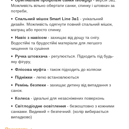
Можливість вільно обертати санки, спинку і штовхач за
потреби,
Спальний мішок Smart Line 3в1
- унікальний
дизайн. Можливість одягнути повний спальний мішок,
матрац або просто спинку.
Навіс з навісом
- захищає від дощу та снігу.
Водостійкі та брудостійкі матеріали для легшого
чищення та сушіння
Ручка штовхача
- регулюється. Підходить під будь-
яку фігуру,
Флісова муфта
- також підходить до коляски
Підніжки
- легко встановлюються
Ремінь безпеки
- захищає дитину від випадання з
санок.
Колеса
- ідеальні для незасніжених поверхонь
Світлодіодне освітлення
- безкоштовно з кожними
санками. Видимий = безпечний. (колір вибирається
випадково)
Приховати