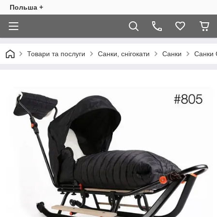
Польша +
Товари та послуги
Санки, снігокати
Санки
Санки 