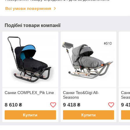
Всі умови повернення
Подібні товари компанії
Санки COMPLEX_Pik Line
Санки Teo&Gigi All-
Санк
Seasons
Seas
8 610
9 418
9 4
₴
₴
Купити
Купити