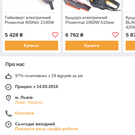
Гайковерт електричний
Кущоріз електричний
Кущо
Powermat 800Nm 2100W
Powermat 1800W 610мм
BLA
420
5 428
6 762
5 8
₴
₴
Купити
Купити
Про нас
97% позитивних з 29 відгуків за рік
Працює з 14.03.2016
м. Львів
Львів, Україна
Контакти
Сьогодні вихідний
Показати весь графік роботи