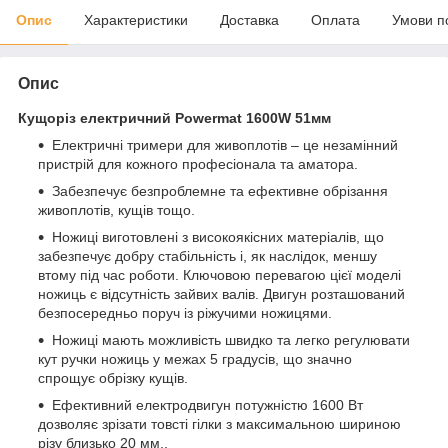
Опис
Характеристики
Доставка
Оплата
Умови п
Опис
Кущоріз електричний Powermat 1600W 51мм
Електричні тримери для живоплотів – це незамінний
пристрій для кожного професіонала та аматора.
Забезпечує безпроблемне та ефективне обрізання
живоплотів, кущів тощо.
Ножиці виготовлені з високоякісних матеріалів, що
забезпечує добру стабільність і, як наслідок, меншу
втому під час роботи. Ключовою перевагою цієї моделі
ножиць є відсутність зайвих валів. Двигун розташований
безпосередньо поруч із ріжучими ножицями.
Ножиці мають можливість швидко та легко регулювати
кут ручки ножиць у межах 5 градусів, що значно
спрощує обрізку кущів.
Ефективний електродвигун потужністю 1600 Вт
дозволяє зрізати товсті гілки з максимальною шириною
різу близько 20 мм.,