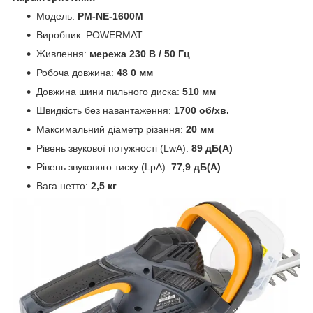
Модель:
PM-NE-1600M
Виробник: POWERMAT
Живлення:
мережа 230 В / 50 Гц
Робоча довжина:
48
0 мм
Довжина шини пильного диска:
510 мм
Швидкість без навантаження:
1700 об/хв.
Максимальний діаметр різання:
20 мм
Рівень звукової потужності (LwA):
89 дБ(A)
Рівень звукового тиску (LpA):
77,9 дБ(A)
Вага нетто:
2,5 кг