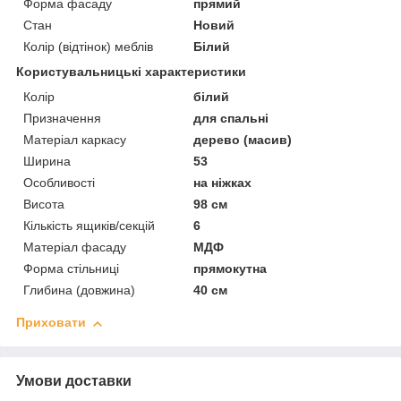
Форма фасаду
прямий
Стан
Новий
Колір (відтінок) меблів
Білий
Користувальницькі характеристики
Колір
білий
Призначення
для спальні
Матеріал каркасу
дерево (масив)
Ширина
53
Особливості
на ніжках
Висота
98 см
Кількість ящиків/секцій
6
Матеріал фасаду
МДФ
Форма стільниці
прямокутна
Глибина (довжина)
40 см
Приховати
Умови доставки