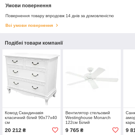
Умови повернення
Повернення товару впродовж 14 днів за домовленістю
Всі умови повернення
Подібні товари компанії
Комод Скандинавія
Вентилятор стельовий
Санк
класичний білий 90х77х40
Westinghouse Monarch
амор
см
122см Білий
карк
20 212
9 765
9 8
₴
₴