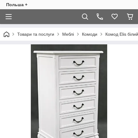
Польша +
Товари та послуги
Меблі
Комоди
Комод Elis біли