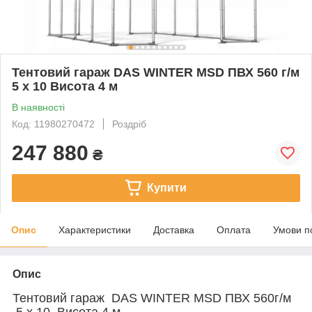
Тентовий гараж DAS WINTER MSD ПВХ 560 г/м
5 x 10 Висота 4 м
В наявності
Код: 11980270472
Роздріб
247 880
₴
Купити
Опис
Характеристики
Доставка
Оплата
Умови п
Опис
Тентовий гараж DAS WINTER MSD ПВХ 560г/м
5 x 10 Висота 4 м