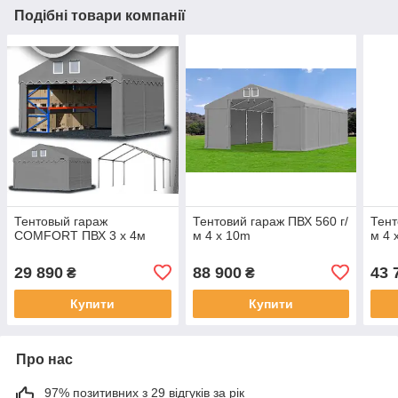
Подібні товари компанії
Тентовый гараж
Тентовий гараж ПВХ 560 г/
Тент
COMFORT ПВХ 3 x 4м
м 4 x 10m
м 4 
29 890
88 900
43 
₴
₴
Купити
Купити
Про нас
97% позитивних з 29 відгуків за рік