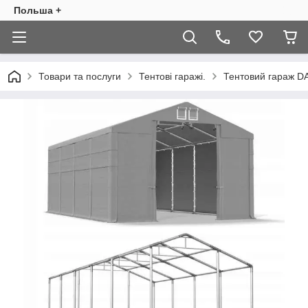
Польша +
Товари та послуги
Тентові гаражі.
Тентовий гараж D