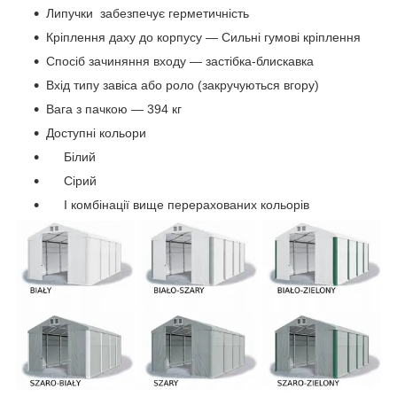
Липучки забезпечує герметичність
Кріплення даху до корпусу — Сильні гумові кріплення
Спосіб зачиняння входу — застібка-блискавка
Вхід типу завіса або роло (закручуються вгору)
Вага з пачкою — 394 кг
Доступні кольори
Білий
Сірий
І комбінації вище перерахованих кольорів