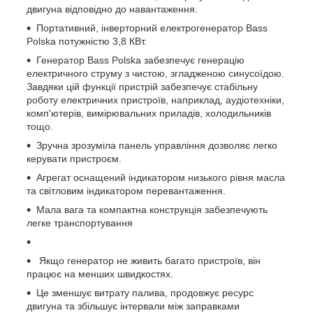
двигуна відповідно до навантаження.
Портативний, інверторний електрогенератор Bass
Polska потужністю 3,8 КВт.
Генератор Bass Polska забезпечує генерацію
електричного струму з чистою, згладженою синусоїдою.
Завдяки цій функції пристрій забезпечує стабільну
роботу електричних пристроїв, наприклад, аудіотехніки,
комп'ютерів, вимірювальних приладів, холодильників
тощо.
Зручна зрозуміла панель управління дозволяє легко
керувати пристроєм.
Агрегат оснащений індикатором низького рівня масла
та світловим індикатором перевантаження.
Мала вага та компактна конструкція забезпечують
легке транспортування
Якщо генератор не живить багато пристроїв, він
працює на менших швидкостях.
Це зменшує витрату палива, продовжує ресурс
двигуна та збільшує інтервали між заправками