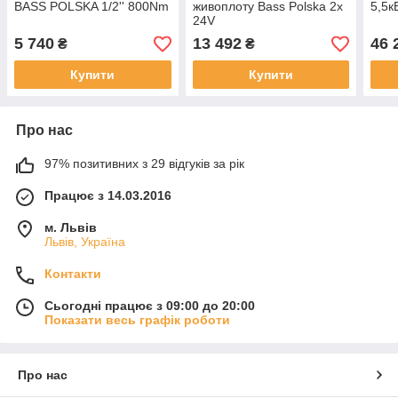
BASS POLSKA 1/2'' 800Nm
живоплоту Bass Polska 2x
5,5к
24V
5 740
13 492
46 
₴
₴
Купити
Купити
Про нас
97% позитивних з 29 відгуків за рік
Працює з 14.03.2016
м. Львів
Львів, Україна
Контакти
Сьогодні працює з 09:00 до 20:00
Показати весь графік роботи
Про нас