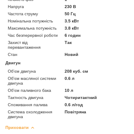
Напруга
230 В
Частота струму
50 Гц
Номінальна потужність
3.5 кВт
Максимальна потужність
3.8 кВт
Час безперервної роботи
6 годин
Захист від
Так
перевантаження
Стан
Новий
Двигун
Об'єм двигуна
208 куб. см
Об'єм масляної системи
0.6 л
двигуна
Об'єм паливного бака
10 л
Тактность двигуна
Чотиритактний
Споживання палива
0.6 л/год
Система охолодження
Повітряна
двигуна
Приховати