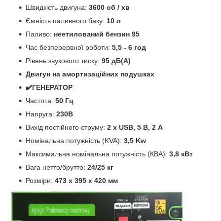
Швидкість двигуна:
3600 об / хв
Ємність паливного баку:
10 л
Паливо:
неетилований бензин 95
Час безперервної роботи:
5,5 - 6 год
Рівень звукового тиску:
95 дБ(А)
Двигун на амортизаційних подушках
✔️ГЕНЕРАТОР
Частота:
50 Гц
Напруга:
230В
Вихід постійного струму:
2 x USB, 5 В, 2 А
Номінальна потужність (KVA):
3,5 Kw
Максимальна номінальна потужність (КВА):
3,8 кВт
Вага нетто/брутто:
24/25 кг
Розміри:
473 x 395 x 420 мм