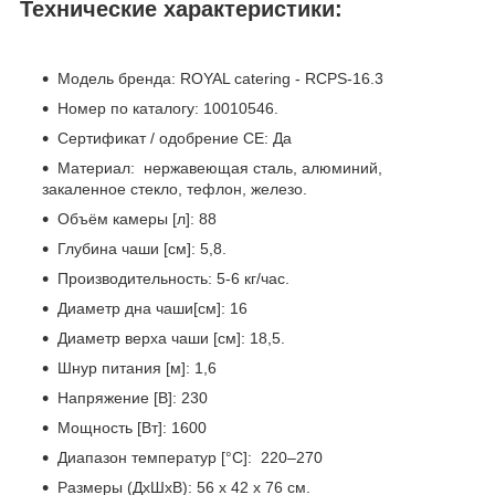
Технические характеристики:
Модель бренда: ROYAL catering - RCPS-16.3
Номер по каталогу: 10010546.
Сертификат / одобрение CE: Да
Материал: нержавеющая сталь, алюминий,
закаленное стекло, тефлон, железо.
Объём камеры [л]: 88
Глубина чаши [см]: 5,8.
Производительность: 5-6 кг/час.
Диаметр дна чаши[см]: 16
Диаметр верха чаши [см]: 18,5.
Шнур питания [м]: 1,6
Напряжение [В]: 230
Мощность [Вт]: 1600
Диапазон температур [°C]: 220–270
Размеры (ДхШхВ): 56 х 42 х 76 см.