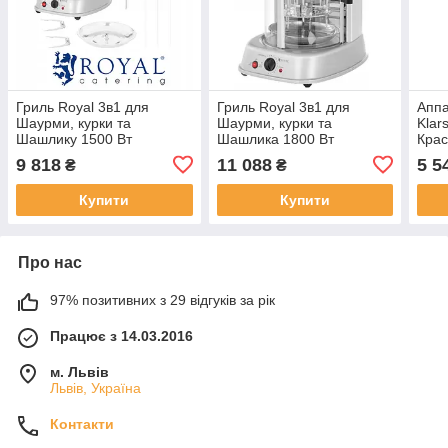
Гриль Royal 3в1 для
Гриль Royal 3в1 для
Аппа
Шаурми, курки та
Шаурми, курки та
Klar
Шашлику 1500 Вт
Шашлика 1800 Вт
Кра
9 818
11 088
5 5
₴
₴
Купити
Купити
Про нас
97% позитивних з 29 відгуків за рік
Працює з 14.03.2016
м. Львів
Львів, Україна
Контакти