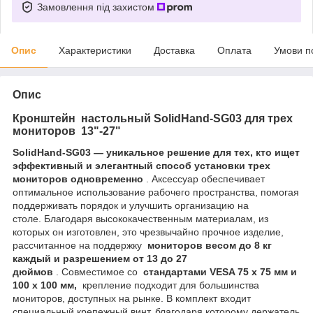
Замовлення під захистом
Опис
Характеристики
Доставка
Оплата
Умови п
Опис
Кронштейн настольный SolidHand-SG03 для трех
мониторов 13"-27"
SolidHand-SG03 — уникальное решение для тех, кто ищет
эффективный и элегантный способ установки трех
мониторов одновременно
. Аксессуар обеспечивает
оптимальное использование рабочего пространства, помогая
поддерживать порядок и улучшить организацию на
столе. Благодаря высококачественным материалам, из
которых он изготовлен, это чрезвычайно прочное изделие,
рассчитанное на поддержку
мониторов весом до 8 кг
каждый и разрешением от 13 до 27
дюймов
. Совместимое со
стандартами VESA 75 x 75 мм и
100 x 100 мм,
крепление подходит для большинства
мониторов, доступных на рынке. В комплект входит
специальный крепежный винт, благодаря которому держатель