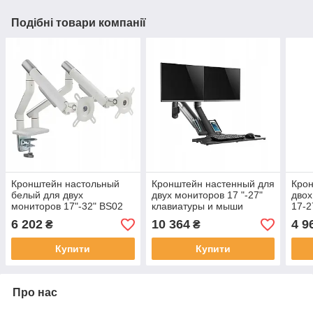
Подібні товари компанії
Кронштейн настольный
Кронштейн настенный для
Крон
белый для двух
двух мониторов 17 "-27"
двох
мониторов 17"-32" BS02
клавиатуры и мыши
17-2
Maclean MC-633
6 202
10 364
4 9
₴
₴
Купити
Купити
Про нас