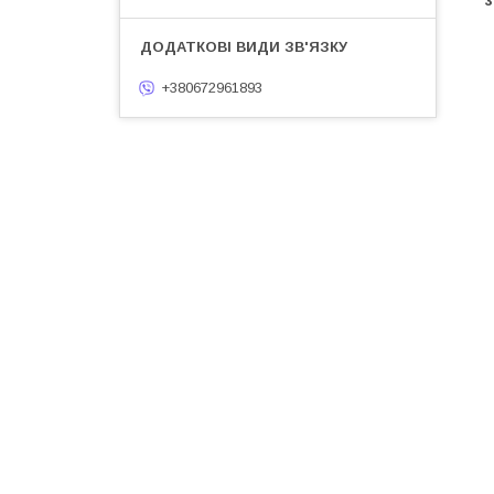
з
+380672961893