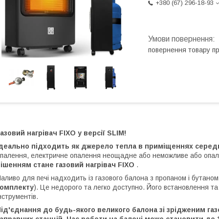
+380 (67) 296-18-93
повернення товару п
азовий нагрівач FIXO у версії SLIM!
Ідеально підходить як джерело тепла в приміщеннях середн
палення, електричне опалення неощадне або неможливе або опал
ішенням стане газовий нагрівач FIXO
.
аливо для печі надходить із газового балона з пропаном і бутаном м
комплекту
). Це недорого та легко доступно. Його встановлення та
нструментів.
ід'єднання до будь-якого великого балона зі зрідженим газо