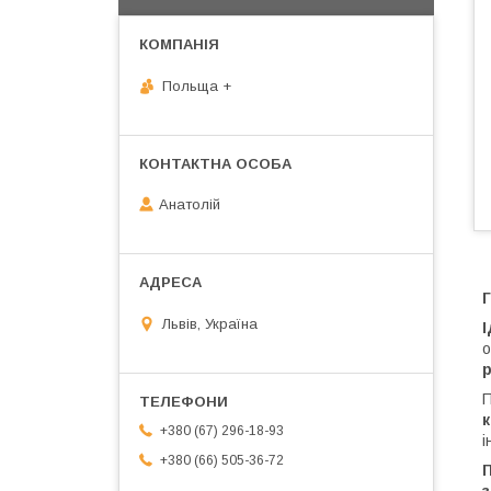
Польща +
Анатолій
Г
Львів, Україна
о
р
П
+380 (67) 296-18-93
і
+380 (66) 505-36-72
П