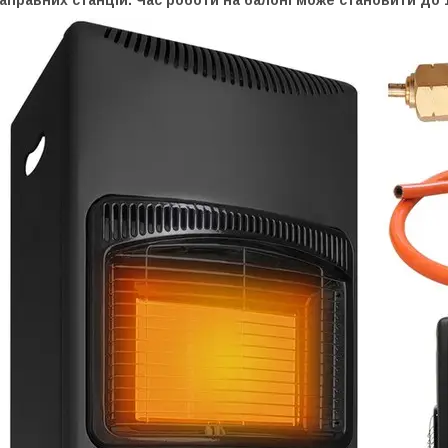
аправних станцій. Час роботи на балоні може становити до 