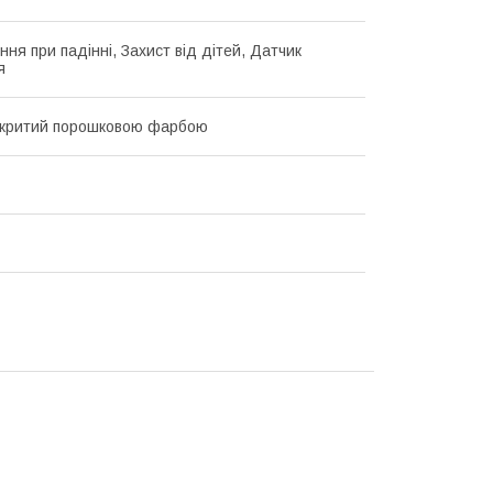
ня при падінні, Захист від дітей, Датчик
я
окритий порошковою фарбою