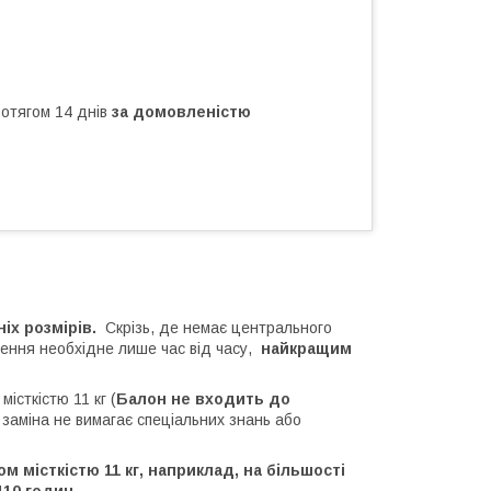
ротягом 14 днів
за домовленістю
іх розмірів.
Скрізь, де немає центрального
ення необхідне лише час від часу,
найкращим
істкістю 11 кг (
Балон не входить до
 заміна не вимагає спеціальних знань або
м місткістю 11 кг, наприклад, на більшості