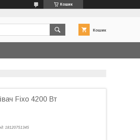
Кошик
Кошик
івач Fixo 4200 Вт
од:
18120751345