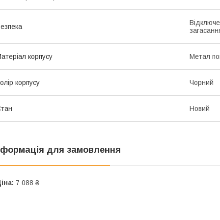
Відключен
езпека
загасанн
атеріал корпусу
Метал п
олір корпусу
Чорний
Стан
Новий
нформація для замовлення
іна:
7 088 ₴