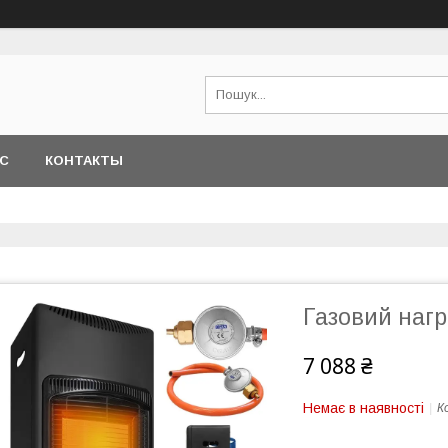
АС
КОНТАКТЫ
Газовий нагр
7 088 ₴
Немає в наявності
К