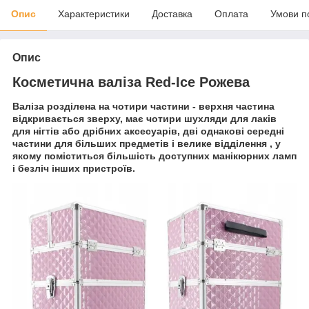
Опис
Характеристики
Доставка
Оплата
Умови п
Опис
Косметична валіза Red-Ice Рожева
Валіза розділена на
чотири частини
- верхня частина
відкривається зверху, має
чотири шухляди
для лаків
для нігтів або дрібних аксесуарів,
дві однакові середні
частини
для більших предметів і
велике відділення
, у
якому поміститься більшість доступних манікюрних ламп
і безліч інших пристроїв.