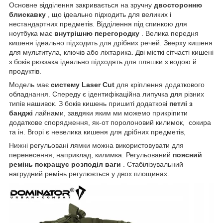
Основне відділення закривається на зручну
двосторонню
блискавку
, що ідеально підходить для великих і
нестандартних предметів. Відділення під спинкою для
ноутбука має
внутрішню перегородку
. Велика передня
кишеня ідеально підходить для дрібних речей. Зверху кишеня
для мультитула, ключів або ліхтарика. Дві місткі сітчасті кишені
з боків рюкзака ідеально підходять для пляшки з водою й
продуктів.
Модель має
систему Laser Cut
для кріплення додаткового
обладнання. Спереду є ідентифікаційна липучка для різних
типів нашивок. З боків кишень пришиті додаткові
петлі з
банджі
лайнами, завдяки яким ми можемо прикріпити
додаткове спорядження, як-от поролоновий килимок, сокира
та ін. Вгорі є невелика кишеня для дрібних предметів,
Нижні регульовані лямки можна використовувати для
перенесення, наприклад, килимка. Регульований
поясний
ремінь покращує розподіл ваги
. Стабілізувальний
нагрудний ремінь регулюється у двох площинах.