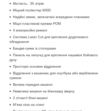
Місткість: 35 літрів
Міцний поліестер 600D
Надійні замки, запечатані зсередини планками
Міцні пластикові пряжки POM
4 компресійні ремені
Система Laser Cut для кріплення додаткового
обладнання
Банджі-гумки зі стопорами
Панель на липучці для кріплення нашивок бойового
духу
Просторе основне відділення
Відділення з кишенею для ноутбука або верблюжою
сумкою
Велика передня кишеня
Невелика кишеня на блискавці зверху
2 сітчасті бічні кишені
М'яка піна на спині