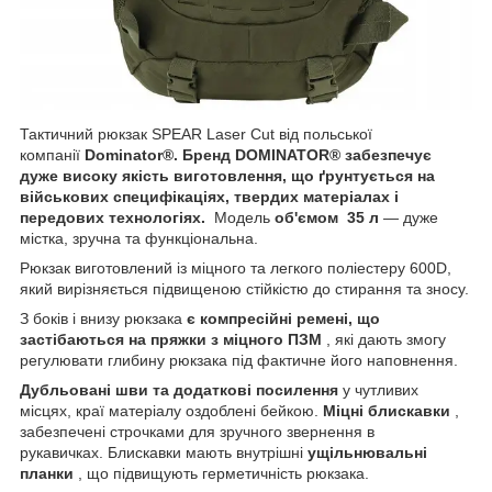
Тактичний рюкзак SPEAR Laser Cut від польської
компанії
Dominator®. Бренд DOMINATOR® забезпечує
дуже високу якість виготовлення, що ґрунтується на
військових специфікаціях, твердих матеріалах і
передових технологіях.
Модель
об'ємом 35 л
— дуже
містка, зручна та функціональна.
Рюкзак виготовлений із міцного та легкого поліестеру 600D,
який вирізняється підвищеною стійкістю до стирання та зносу.
З боків і внизу рюкзака
є компресійні ремені, що
застібаються на пряжки з міцного ПЗМ
, які дають змогу
регулювати глибину рюкзака під фактичне його наповнення.
Дубльовані шви та додаткові посилення
у чутливих
місцях, краї матеріалу оздоблені бейкою.
Міцні блискавки
,
забезпечені строчками для зручного звернення в
рукавичках. Блискавки мають внутрішні
ущільнювальні
планки
, що підвищують герметичність рюкзака.