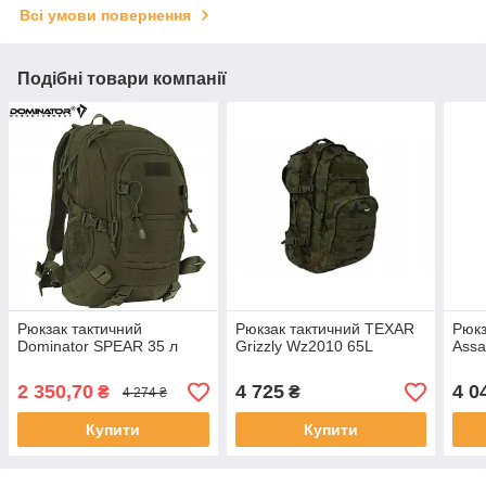
Всі умови повернення
Подібні товари компанії
Рюкзак тактичний
Рюкзак тактичний TEXAR
Рюкз
Dominator SPEAR 35 л
Grizzly Wz2010 65L
Assa
2 350,70
4 725
4 0
₴
₴
4 274 ₴
Купити
Купити