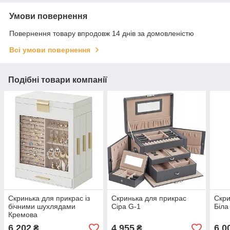
Умови повернення
Повернення товару впродовж 14 днів за домовленістю
Всі умови повернення
Подібні товари компанії
Скринька для прикрас із
Скринька для прикрас
Скри
бічними шухлядами
Сіра G-1
Біла
Кремова
6 202
4 955
6 0
₴
₴