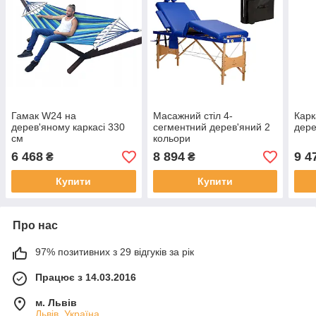
Гамак W24 на
Масажний стіл 4-
Карк
дерев'яному каркасі 330
сегментний дерев'яний 2
дере
см
кольори
6 468
8 894
9 4
₴
₴
Купити
Купити
Про нас
97% позитивних з 29 відгуків за рік
Працює з 14.03.2016
м. Львів
Львів, Україна