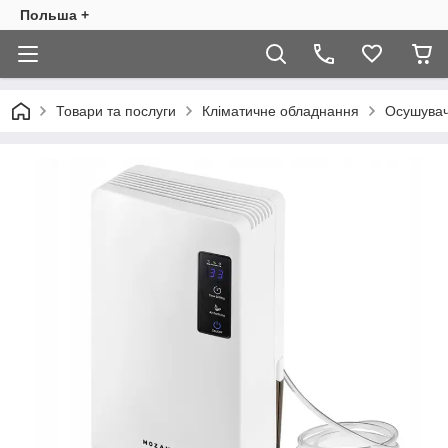
Польша +
Товари та послуги
Кліматичне обладнання
Осушувач