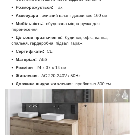
Розморожується:
Так
Аксесуари
: зливний шланг довжиною 160 см
Мобільність:
вбудована міцна ручка для
перенесення
Цільове призначення:
будинок, офіс, ванна,
спальня, гардеробна, підвал, гараж
Сертифікати:
CE
Матеріал:
ABS
Розміри
: 24 х 37 х 14 см
Живлення:
AC 220-240V / 50Hz
Довжина шнура живлення:
приблизно 300 см