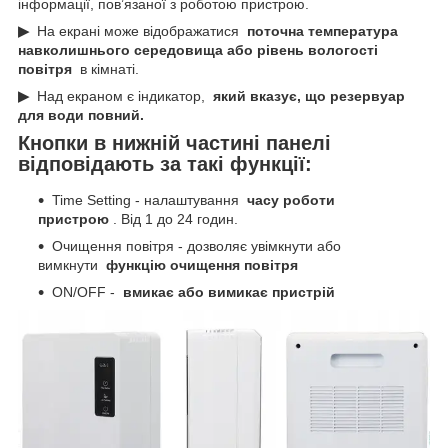
інформації, пов’язаної з роботою пристрою.
▶
На екрані може відображатися
поточна температура
навколишнього середовища або рівень вологості
повітря
в кімнаті.
▶
Над екраном є індикатор,
який вказує, що резервуар
для води повний.
Кнопки в нижній частині панелі
відповідають за такі функції:
Time Setting - налаштування
часу роботи
пристрою
. Від 1 до 24 годин.
Очищення повітря - дозволяє увімкнути або
вимкнути
функцію очищення повітря
ON/OFF -
вмикає або вимикає пристрій