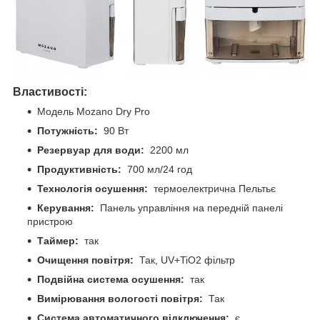
Властивості:
Модель Mozano Dry Pro
Потужність:
90 Вт
Резервуар для води:
2200 мл
Продуктивність:
700 мл/24 год
Технологія осушення:
термоелектрична Пельтьє
Керування:
Панель управління на передній панелі
пристрою
Таймер:
так
Очищення повітря:
Так, UV+TiO2 фільтр
Подвійна система осушення:
так
Вимірювання вологості повітря:
Так
Система автоматичного відключення:
є