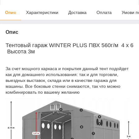
Опис
Характеристики
Доставка
Оплата
Умови п
Опис
Тентовый гараж WINTER PLUS ПВХ 560г/м 4 x 6
Высота 3м
За счет мощного каркаса и покрытия данный тент подойдет
как для домашнего использования: так и для торговли,
выездных выставок, склада или в качестве гаража для
машины. Все боковые стенки снимаются, так что можно
комбинировать по вашему желанию