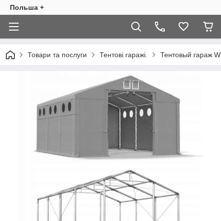
Польша +
Товари та послуги
Тентові гаражі.
Тентовый гараж W