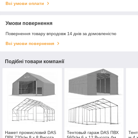
Всі умови оплати
Умови повернення
Повернення товару впродовж 14 днів за домовленістю
Всі умови повернення
Подібні товари компанії
Намет промисловий DAS
Тентовый гараж DAS ПВХ
Тент
ПВХ 720г/м 8 x 8 Висота
560г/м 6 x 12 Высота 4м
м 4 