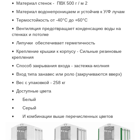
Материал стенок - ПВХ 500 г / м 2
Материал водонепроницаем и устойчив к У/Ф лучам
Термостойкость от -40°C до +60°C
Вентиляция предотвращает конденсацию воды на
стенках и потолке
Липучки обеспечивает герметичность
Крепление крышки к корпусу - Сильные резиновые
крепления
Способ закрывания входа - застежка-молния
Вход типа занавес или роло (закручиваются вверх)
Вес с упаковкой - 258 кг
Доступные цвета
Белый
Серый
И комбинации выше перечисленных цветов