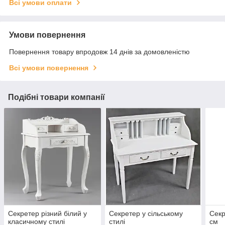
Всі умови оплати
Умови повернення
Повернення товару впродовж 14 днів за домовленістю
Всі умови повернення
Подібні товари компанії
Секретер різний білий у
Секретер у сільському
Секр
класичному стилі
стилі
см