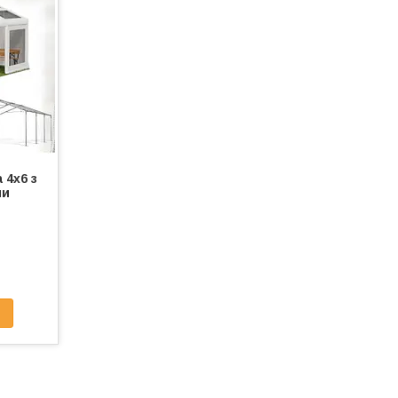
 4x6 з
ми