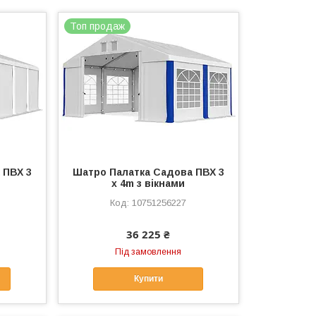
Топ продаж
 ПВХ 3
Шатро Палатка Садова ПВХ 3
x 4m з вікнами
10751256227
36 225 ₴
Під замовлення
Купити