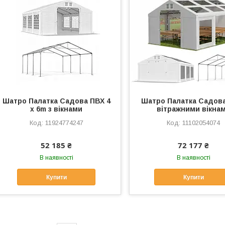
Шатро Палатка Садова ПВХ 4
Шатро Палатка Садова
x 6m з вікнами
вітражними вікна
11924774247
11102054074
52 185 ₴
72 177 ₴
В наявності
В наявності
Купити
Купити