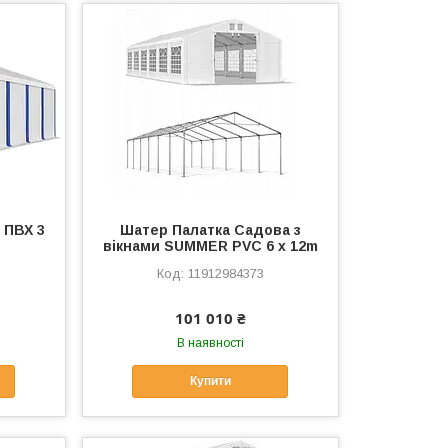
 ПВХ 3
Шатер Палатка Садова з
вікнами SUMMER PVC 6 x 12m
11912984373
101 010 ₴
В наявності
Купити