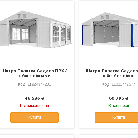
Шатро Палатка Садова ПВХ 3
Шатро Палатка Садова
x 6m з вікнами
x 8m без вікон
11924347231
11021442677
46 536 ₴
60 795 ₴
Під замовлення
В наявності
Купити
Купити