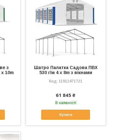
ве з
Шатро Палатка Садова ПВХ
 x 10m
530 г/м 4 x 8m з вікнами
11912471721
61 845 ₴
В наявності
Купити