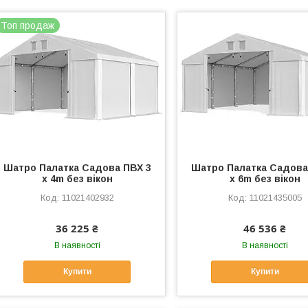
Топ продаж
Шатро Палатка Садова ПВХ 3
Шатро Палатка Садова
x 4m без вікон
x 6m без вікон
11021402932
11021435005
36 225 ₴
46 536 ₴
В наявності
В наявності
Купити
Купити