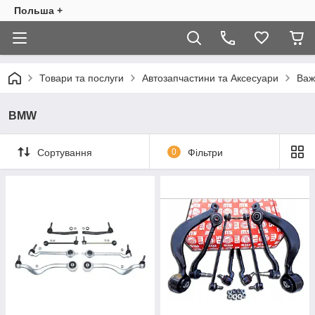
Польша +
Товари та послуги
Автозапчастини та Аксесуари
Важе
BMW
Сортування
0
Фільтри