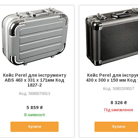
Кейс Perel для інструменту
Кейс Perel для інстр
ABS 463 x 331 x 171мм Код
430 х 300 х 150 мм Код 
1827-2
5081539517
5689376013
8 326 ₴
5 859 ₴
Під замовлення
В наявності
Купити
Купити