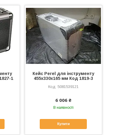
ументу
Кейс Perel для інструменту
1827-1
455x330x165 мм Код 1819-3
5081539121
6 006 ₴
В наявності
Купити