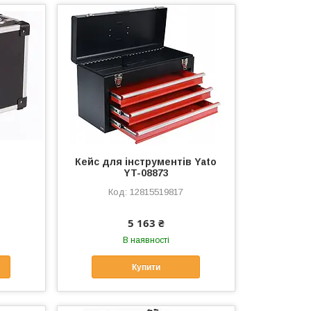
Кейс для інструментів Yato
YT-08873
12815519817
5 163 ₴
В наявності
Купити