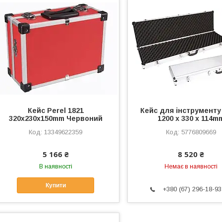
Кейс Perel 1821
Кейс для інструменту
320x230x150mm Червоний
1200 x 330 x 114m
13349622359
5776809669
5 166 ₴
8 520 ₴
В наявності
Немає в наявності
Купити
+380 (67) 296-18-93