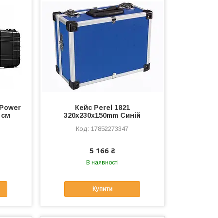
 Power
Кейс Perel 1821
 см
320x230x150mm Синій
17852273347
5 166 ₴
В наявності
Купити