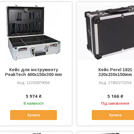
Кейс для інструменту
Кейс Perel 1821
PeakTech 400x150x300 mm
320x230x150mm
12203879056
17852273254
5 974 ₴
5 166 ₴
В наявності
Під замовлення
Купити
Купити