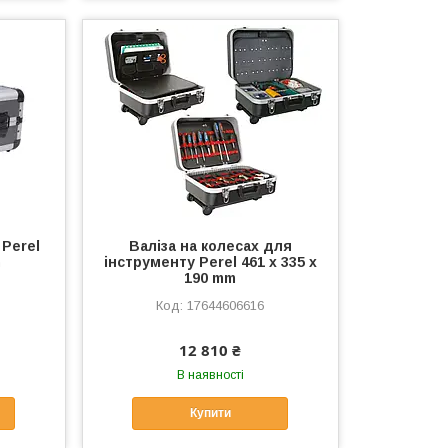
 Perel
Валіза на колесах для
m
інструменту Perel 461 x 335 x
190 mm
17644606616
12 810 ₴
В наявності
Купити