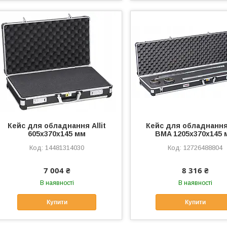
Кейс для обладнання Allit
Кейс для обладнання 
605х370х145 мм
BMA 1205х370х145 
14481314030
12726488804
7 004 ₴
8 316 ₴
В наявності
В наявності
Купити
Купити