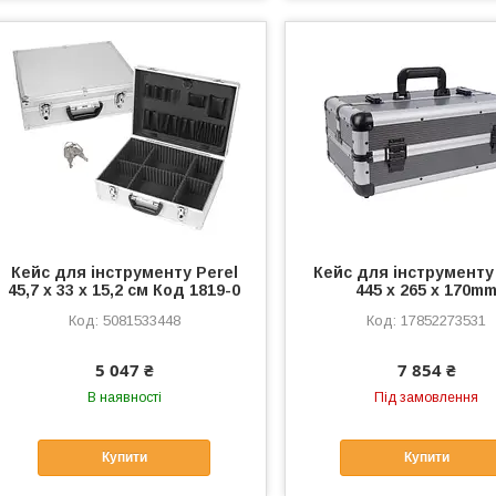
Кейс для інструменту Perel
Кейс для інструменту
45,7 x 33 x 15,2 см Код 1819-0
445 x 265 x 170m
5081533448
17852273531
5 047 ₴
7 854 ₴
В наявності
Під замовлення
Купити
Купити