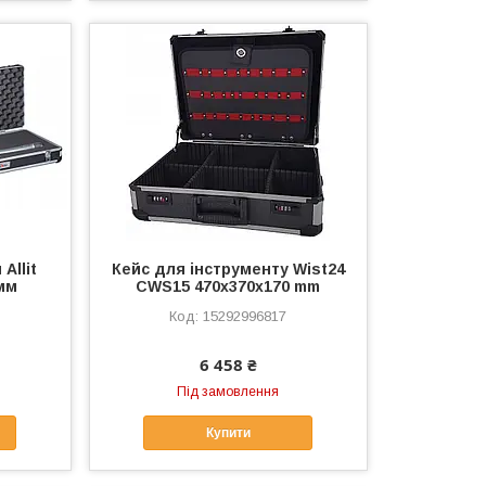
Allit
Кейс для інструменту Wist24
мм
CWS15 470x370x170 mm
15292996817
6 458 ₴
Під замовлення
Купити